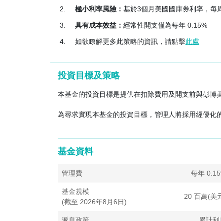
極小利率風險：
基於3個月美國國庫券利率，每
浮動利率票據風險
– 浮動利率證券對利率變動的敏
及上升速度時。浮動利率國債屬新設債券，仍未發展
具有成本效益：
經常性開支僅為每年 0.15%
較低，而利率孳息曲線向上時收益率較高。當利率上
如欲瞭解更多此策略的資訊，請點擊
此處
的票面利率將重置為較低水平，導致收益率下降，
收入風險
– 當利率下滑，子基金的收入可能下跌，
投資目標及策略
發行量有限的風險
– 美國財政部發行的FRN相對較新
政部將繼續發行FRN，或(iv)FRN的交投將會
本基金的投資目標是提供在扣除費用及開支前與彭博
估值風險
– 基金工具的估值可能涉及不確定因素，
為尋求實現本基金的投資目標，管理人將採用經優化
利率風險
– 利率風險是指因利率上升及其他因素變
FRN每週須重置利率，存續期因而僅為一週，所以
基金資料
信貸風險
管理費
每年 0.1
信貸評級及下調評級風險
– 評級機構授予的信貸評
調，可能對子基金的價值造成不利影響。管理人將
基金規模
20 百萬(美
(截至 2026年8月6日)
信貸風險及主權債務風險
– 債券或其他工具的發行
此外，子基金對政府發行或擔保的證券的投資可能
派息政策
累計利