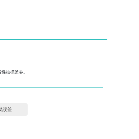
成負面影響，特別當票面利率追不上市場利率的升幅
定利率國債相比，一般於利率孳息曲線向下時收益率
水平，獲得較高收益率。相反，當利率下滑，FRN
i)子基金將能以理想價格購買FRN，(iii)美國財
資產淨值。
表性抽樣證券。
險。存續期較長的基金一般承擔較高利率風險，但
蹤誤差
發行人的信貸評級可能隨後會被下調。如果評級被下
行其他義務，或導致該發行人被視為出現此等情況。
或可能要求子基金參與此等債務的重組。