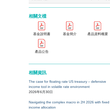
若市場承壓，非上市類別單位的投資者可以按資產
幅折讓退出子基金。另一方面，上市類別單位的投
定其頭寸。
相關文檔
上市類別單位與非上市類別單位之間費用及成本安
適用於各上市類別單位與非上市類別單位的費用及
基金說明書
基金簡介
產品資料概要
就上市類別單位而言，參與證券商或須就增設及贖
及櫃臺間過戶費。
產品公告
就非上市類別單位而言，單位持有人或須就認購及
每單位的認購價或贖回價（視屬何情況而定）時，
被動投資風險
相關資訊
子基金以被動方式管理，鑑於子基金本身的投資性
The case for floating rate US treasury – defensive
income tool in volatile rate environment
追蹤誤差風險
2026年6月30日
子基金或會承受追蹤誤差風險，即其表現可能無法
最大限度減低追蹤誤差。概不能保證可於任何時間
Navigating the complex macro in 2H 2026 with fixed
income allocation