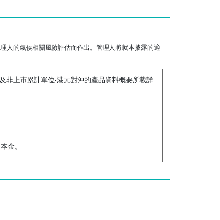
管理人的氣候相關風險評估而作出。管理人將就本披露的適
書及非上市累計單位-港元對沖的產品資料概要所載詳
還本金。
，亦較易受美國市場的不利經濟、政治、政策、外