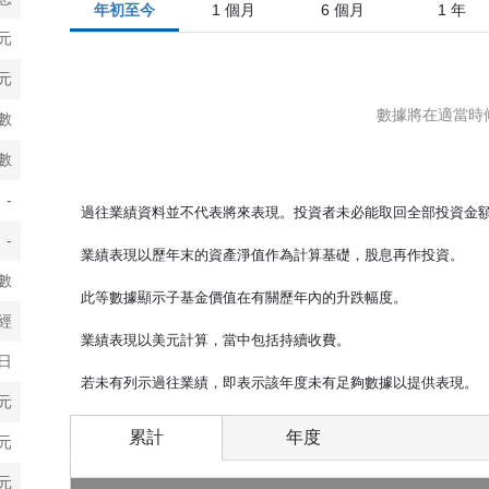
年初至今
1 個月
6 個月
1 年
元
以將可歸屬於相關類別單位的子基金資產之貨幣風險對沖至相關類別的貨
元
如果非上市累計單位（港元對沖）類別貨幣（港元）兌子基金基礎貨幣（
數據將在適當時
數
何潛在升值利益。此等與未對沖類別單位的差別可導致各類別單位的資產
指數
外，概不保證將有預期的對沖工具可用或對沖策略將會達到其預期效果。
-
過往業績資料並不代表將來表現。投資者未必能取回全部投資金
別單位的投資者可能承擔未對沖的貨幣兌換風險及可能因此蒙受進一步損
-
業績表現以歷年末的資產淨值作為計算基礎，股息再作投資。
回款項，該貨幣兌股份計價貨幣的貨幣風險將不會被對沖。
數
此等數據顯示子基金價值在有關歷年內的升跌幅度。
的風險
經
業績表現以美元計算，當中包括持續收費。
同的定價和交易安排。由於各類別適用的費用和成本不同，各上市類別單
1日
若未有列示過往業績，即表示該年度未有足夠數據以提供表現。
美元
產淨值）在二級市場證券交易所進行即日交易，而非上市類別單位則透過
累計
年度
美元
市況，上市類別單位投資者可能較非上市類別單位投資者有利或不利。
美元