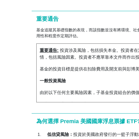
重要通告
基金追蹤其基礎指數的表現，而該指數並沒有將環境、社
用性和程度作定期評估。
重要通告:
投資涉及風險，包括損失本金。投資者在決
情，包括風險因素。投資者不應單靠本文件而作出
基金的投資目標是提供在扣除費用及開支前與彭博
一般投資風險
由於以下任何主要風險因素，子基金投資組合的價
集中風險／美國市場集中風險
子基金的投資集中在單一國家（即美國）和單一發
為何選擇 Premia 美國國庫浮息票據 ETF
匯、流動性、稅務、法律或監管事件影響。子基金
低信貸風險：
投資於美國政府發行的一籃子浮動
債券市場風險