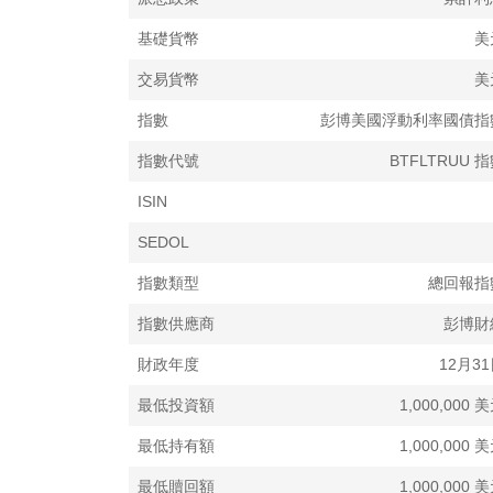
貨幣對沖風險
基礎貨幣
美
交易貨幣
管理人可以（但無責任）訂立若幹貨幣相關交易，
美
貨幣（美元）以外的貨幣風險。投資者還應註意，
指數
彭博美國浮動利率國債指
（美元）表示的非上市累計單位（港元對沖）的任
指數代號
BTFLTRUU 
應用於相關類別單位的確切對沖策略或會不同。此
對沖的貨幣兌換風險。
ISIN
倘若用作對沖目的之工具的交易對手違約，相關類
SEDOL
如果投資者要求以股份計價貨幣以外的貨幣支付贖
指數類型
總回報指
上市類別單位與非上市類別單位之間交易安排差異
指數供應商
彭博財
上市類別單位和非上市類別單位的投資者須遵守不
財政年度
12月3
同。
最低投資額
1,000,000 
上市類別單位以現行市場價格（可能偏離相應的資
最低持有額
1,000,000 
間交易而不會有公開市場交易的日內流動性。視乎
最低贖回額
1,000,000 