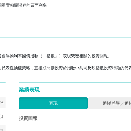
周重置相關證券的票面利率
感度可能低於固定利率證券，但價值可能會下跌，對子基金的資產淨值造
出具深度及流動性的市場，這種風險亦會因而加劇。FRN與同年期的固
升，與票面利率保持不變的固定利率國債相比，FRN能夠重置為較高利率
子基金的收入亦會隨之下跌。
這是由於子基金持有的債務工具的利率為浮動或可變。
，供應量有限。概無任何擔保或保證：(i)子基金將能投資合宜金額的FRN，(i
活躍。如果任何或所有上述情況發生，將對子基金產生不利影響。
美國浮動利率國債指數（「指數」）表現緊密相關的投資回報。
而釐定亦涉及判斷性質。如果該估值證實為不正確，可能會影響子基金的
的代表性抽樣策略，直接或間接投資於指數中共同反映指數投資特徵的代
動，例如對發行人信貸能力的觀點轉變，導致固定收益證券價值下跌的風
子基金面對的利率風險少於固定收益證券。
業績表現
5%
表現
追蹤差異／追
級受到限制，並不時刻保證證券及／或發行人的信貸能力。債務工具或其
可能或無法處置被下調評級的債務工具。
元)
投資回報
人的財務狀況可能導致該發行人違約、無法支付到期利息或本金或未能履
面對政治、社會及經濟風險，可能無法或不願償還到期本金及／或利息，
息