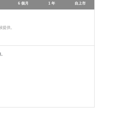
（可能偏離相應的資產淨值）出售，且可能必須以大
6 個月
1 年
自上市
單位的投資者則無法適時這樣做，須待日終才可以鎖
候提供。
每單位資產淨值亦可能不同。
香港聯交所相關費用，如經紀費、交易徵費、交易費
額。
可以本著誠信並出於單位持有人的最佳利益，在釐定
關指數的下降而下跌。
費用和開支引致。管理人將監控並尋求管理該風險並