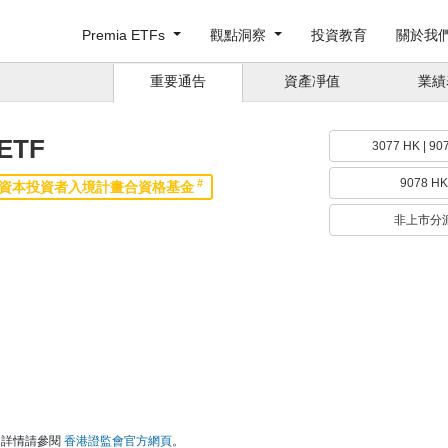
Premia ETFs
觀點洞察
投資教育
關於我
重要通告
資產凈值
業績
ETF
3077 HK | 
9078 
#
資本投資者入境計畫合資格基金
非上市分派
。詳情請參閱
香港證監會官方網頁
。