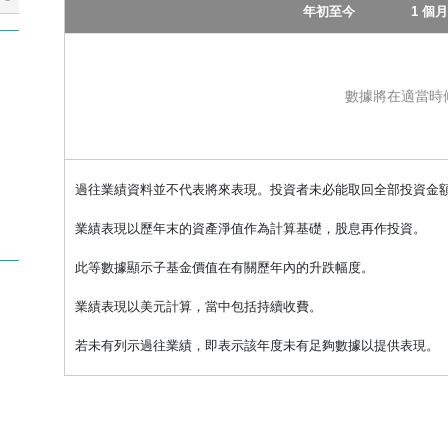
淨值贖回其單位，而二級市場上市類別單位的投資者僅能按現行市場價格
年初至今
1 個月
資者可於日內在二級市場上出售其單位，從而鎖定其頭寸，而非上市類別
排差異的風險
數據將在適當時
成本之水平及類別可能不同。因此，各上市類別單位與非上市類別單位的
回單位支付交易費。二級市場的投資者將無須支付前述款項，但或會產生
過往業績資料並不代表將來表現。投資者未必能取回全部投資金
贖回分別支付認購費及／或贖回費。就現金認購及贖回申請而言，管理人
業績表現以歷年末的資產淨值作為計算基礎，股息再作投資。
計及相關成本的影響，對每單位資產淨值進行其認為適當的調整。
此等數據顯示子基金價值在有關歷年內的升跌幅度。
業績表現以美元計算，當中包括持續收費。
質，管理人並無針對市場變動採取對策的自主性。子基金價值預期將隨相
若未有列示過往業績，即表示該年度未有足夠數據以提供表現。
準確追蹤相關指數表現的風險。該追蹤誤差可能因採用的投資策略及／或
準確或完全複製相關指數的表現。