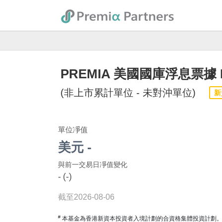
PREMIA 美國國庫浮息票據 
(非上市累計單位 - 未對沖單位)
新
單位凈值
美元 -
與前一交易日凈值變化
-
(-)
截至2026-08-06
#
本基金為香港新資本投資者入境計劃的合資格集體投資計劃