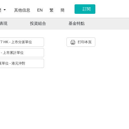
訂閱
們
其他信息
EN
繁
簡
表現
投資組合
基金特點
9077 HK - 上市分派單位
打印本頁
HK - 上市累計單位
單位 - 港元沖對