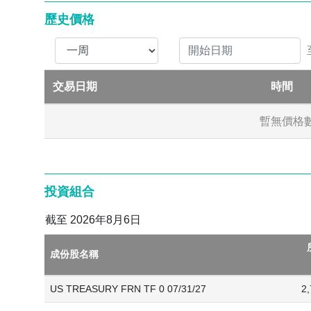
歷史價格
上市累計單位（港元對沖）及非上市累計單位（未對沖）的單位持有人派
本收益將進行再投資並於每單位資產淨值中反映。各種類別的派息政策差
交易日期
時間
數不可再作為基準或子基金的規模額少於1億港元。子基金終止時，投資
暫無價格
基金的投資或會以分託管人的名義登記，此乃一般市場慣例，或以其他方
資區分開來，倘該分託管人出現違約或詐騙行徑，子基金資產或不會得到
投資組合
截至 2026年8月6日
成份股名稱
US TREASURY FRN TF 0 07/31/27
2