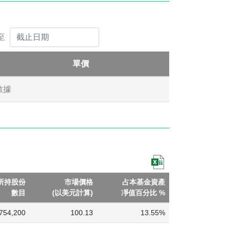
息。就上市分派單位的派息可能會導致每單位資產淨
異將導致相關類別的資產淨值出現差異。
至
單價
者或無法收回投資及蒙受損失。
數據
式行事並不可行，因此或會面臨託管人無須承擔責任
保護，而子基金可能無法收回該等基金資產。
所持股份
市場價格
占本基金資產
數目
(以美元計算)
凈值百分比 %
,754,200
100.13
13.55%