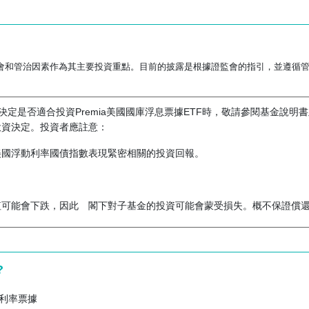
會和管治因素作為其主要投資重點。目前的披露是根據證監會的指引，並遵循
定是否適合投資Premia美國國庫浮息票據ETF時，敬請參閱基金說明
投資決定。投資者應註意：
美國浮動利率國債指數表現緊密相關的投資回報。
值可能會下跌，因此 閣下對子基金的投資可能會蒙受損失。概不保證償
行人的債券。與投資組合較多元化的基金相比，子基金可能價值較為波動
?
對美國國債的投資無須繳納美國預扣稅、所得稅或資本增值稅。
利率票據