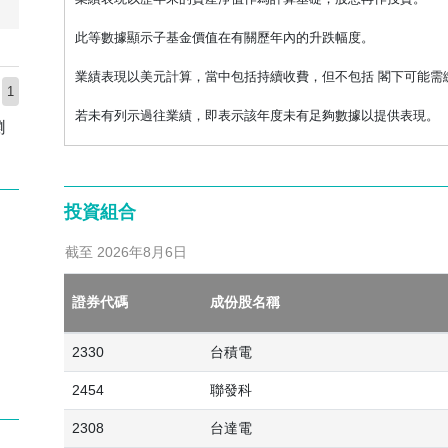
此等數據顯示子基金價值在有關歷年內的升跌幅度。
業績表現以美元計算，當中包括持續收費，但不包括 閣下可能需
1
若未有列示過往業績，即表示該年度未有足夠數據以提供表現。
瀏
投資組合
截至 2026年8月6日
證券代碼
成份股名稱
2330
台積電
2454
聯發科
2308
台達電