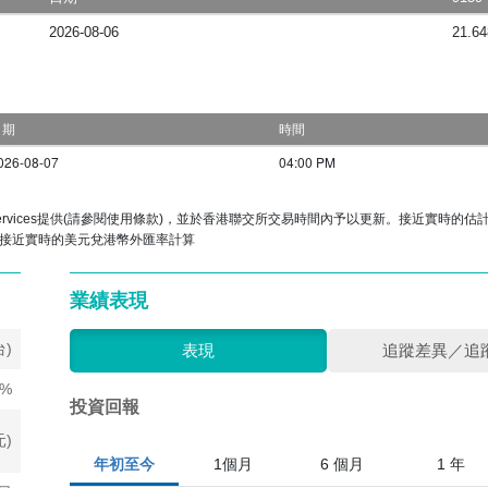
2026-08-06
21.64
但不向上市累計單位的單位持有人分派。就上市分派單位作出的分派可能
映在上市累計單位的每單位資產淨值中。兩個類別的分派政策差異將導致
rvices
提供(請參閱
使用條款
)，並於香港聯交所交易時間內予以更新。接近實時的估
接近實時的美元兌港幣外匯率計算
業績表現
台)
表現
追蹤差異／追
8%
投資回報
元)
年初至今
1個月
6 個月
1 年