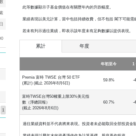
數
此等數據顯示子基金價值在有關歷年內的升跌幅度。
素
業績表現以美元計算，當中包括持續收費，但不包括 閣下可能需
1日
若未有列示過往業績，即表示該年度未有足夠數據以提供表現。
00
累計
年度
年初至今
1
Premia 富時 TWSE 台灣 50 ETF
59.8%
-
(累計) (截止 2026年8月6日)
富時TWSE台灣50權重上限30%美元指
數（淨總回報）
60.7%
-
(截止 2026年8月6日)
1
過往業績資料並不代表將來表現。投資者未必能取回全部投資金
業績表現以歷年末的資產淨值作為計算基礎，股息再作投資。