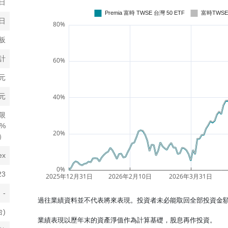
7日
9日
板
計
元
元
限
0%
）
ex
23
-
過往業績資料並不代表將來表現。投資者未必能取回全部投資金
台)
業績表現以歷年末的資產淨值作為計算基礎，股息再作投資。