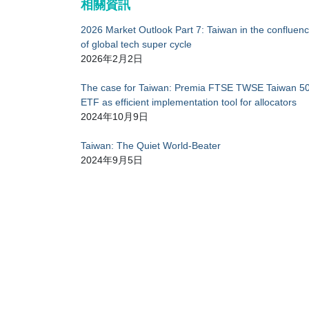
相關資訊
2026 Market Outlook Part 7: Taiwan in the confluen
of global tech super cycle
2026年2月2日
The case for Taiwan: Premia FTSE TWSE Taiwan 5
ETF as efficient implementation tool for allocators
2024年10月9日
Taiwan: The Quiet World-Beater
2024年9月5日