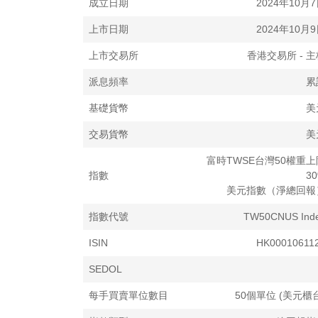
成立​​日期
2024年10月
上市日期
2024年10月
上市交易所
香港交易所 - 主
派息頻率
累
基礎貨幣
美
交易貨幣
美
富時TWSE台灣50權重上
指數
3
美元指數（淨總回報
指數代號
TW50CNUS Ind
ISIN
HK00010611
SEDOL
每手買賣單位數目
50個單位 (美元櫃