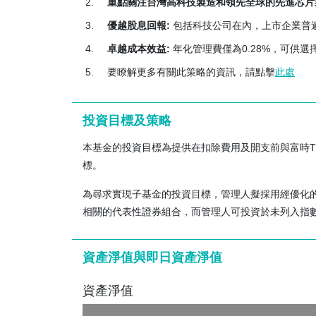
重點關注台灣高科技製造和領先全球的先進芯片
股價牽動和影響。
優越股息回報:
包括科技公司在內，上市企業普
政治及經濟風險
與較發達市場相比，台灣證券市場的政府監管及執
卓越成本效益:
年化管理費僅為0.28%，可供選
子基金的表現。
要瞭解更多有關此策略的資訊，請點擊
此處
台灣自然資源匱乏。商品市場的任何波動或短缺可
價的國家。
投資目標及策略
台灣及中國政府都聲稱是台灣唯一合法的政府。概
成不利影響。
本基金的投資目標為提供在扣除費用及開支前與富時T
標。
政府干預風險
政府可能會對經濟作出重大干預，包括對其視為對
為尋求實現子基金的投資目標，管理人擬採用經優化的
資台灣。
相關的代表性證券組合，而管理人可投資於未列入指
資訊科技風險
台灣的許多大型企業為資訊科技公司。從事資訊科
資產淨值與即日資產淨值
受到不利影響。
外匯風險及其他貨幣風險
資產淨值
子基金的相關投資主要以新台幣計值，因為基礎貨