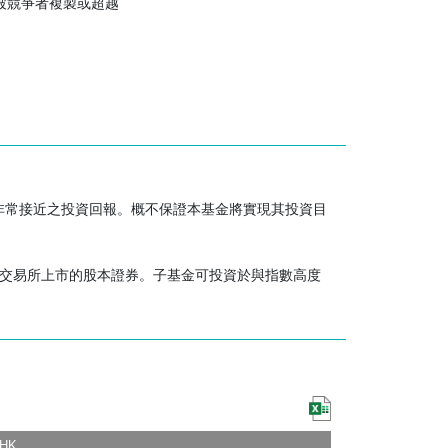
被競爭者複製或超越
與外交局勢以及國家／地區的社會因素，都可能影響
提高已導致部分勞工密集型行業遷至其他勞動力較廉
，甚至威脅爆發敵對行動，均將可能對台灣的經濟造
現非常接近之投資回報。概不保證本基金將實現其投資目
證券管理辦法」及相關外匯結算程序，外資可直接投
券交易所上市的股本證券。子基金可投資於與指數高度
高度依賴知識產權，並可能因該等權利喪失或減損而
幣與基礎貨幣之間的匯率波動及匯率管制的變動而受
 HK