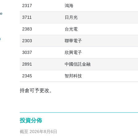
2317
鴻海
ce
3711
日月光
2383
台光電
0
2303
聯華電子
3037
欣興電子
2891
中國信託金融
2345
智邦科技
持倉可予更改。
投資分佈
截至 2026年8月6日