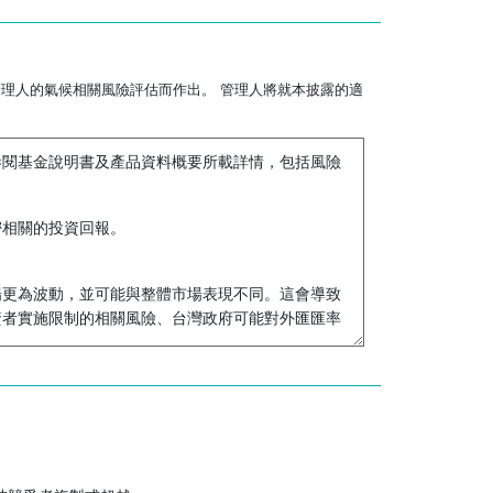
理人的氣候相關風險評估而作出。 管理人將就本披露的適
，敬請參閱基金說明書及產品資料概要所載詳情，包括風險
密相關的投資回報。
場更為波動，並可能與整體市場表現不同。這會導致
資者實施限制的相關風險、台灣政府可能對外匯匯率
供猶如較發達市場一般可得到的同等程度的投資者資
價格變動影響，而子基金的表現更為受有限發行人的