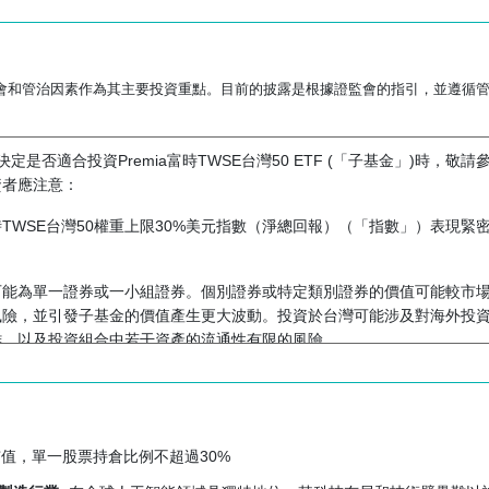
會和管治因素作為其主要投資重點。目前的披露是根據證監會的指引，並遵循管
定是否適合投資Premia富時TWSE台灣50 ETF (「子基金」)時
資者應注意：
TWSE台灣50權重上限30%美元指數（淨總回報）（「指數」）表現緊
可能為單一證券或一小組證券。個別證券或特定類別證券的價值可能較市
風險，並引發子基金的價值產生更大波動。投資於台灣可能涉及對海外投
難，以及投資組合中若干資產的流通性有限的風險。
動及監管規定變化的影響。此外，台灣的監管框架及法律制度可能無法提
市值，單一股票持倉比例不超過30%
有較多指數成分股票的指數，相關指數更容易受任何一個指數成分股票的