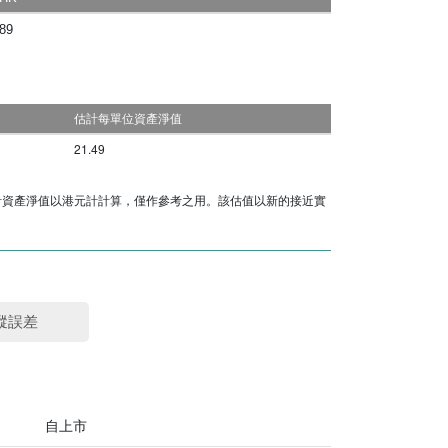
89
導致上市分派單位的每單位資產淨值立即減少。上市
兩個類別之間的資產淨值出現差異。
計資產淨值以港元計計算，僅作參考之用。該估值以新的接近實
蹤誤差
自上市