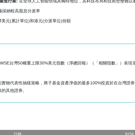
製造行業:
在全球人工智能領域具獨特地位，其科技布局和技術壁壘難以
遍採納較高股息分派率
法監管活動的程度並不及發展較具規模的市場。投資者應注意，政治問題
擇美元(累計單位)和港元(分派單位)份額
能會對台灣的經濟產生負面影響。新台幣升值、勞工成本上升及環保意識
不能保證中國不會使用武力奪回台灣的控制權。雙方爆發的任何敵對行動
WSE台灣50權重上限30%美元指數（淨總回報）（「相關指數」）表
相關國家利益敏感的公司或行業實施投資限制。根據「華僑及外國人投資
實物代表性抽樣策略，將子基金資產淨值的最多100%投資於在台灣證
數的其他證券。
技業務的公司面臨競爭激烈和可能受到產品快速淘汰的影響。該等公司亦
幣與相關投資貨幣之間存在外匯風險。子基金的資產淨值可能受到該等貨
日期
9159