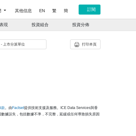
訂閱
們
其他信息
EN
繁
簡
表現
投資組合
投資分佈
HK - 上市分派單位
打印本頁
條款
。由
Factset
提供技術支援及服務。ICE Data Services與香
因數據誤失，包括數據不準，不完整，延緩或任何導致損失原因