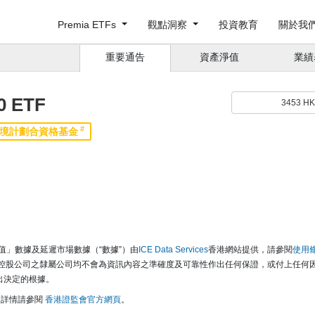
Premia ETFs
觀點洞察
投資教育
關於我
重要通告
資產淨值
業績
 ETF
3453 
#
境計劃合資格基金
淨值」數據及延遲市場數據（“數據”）由
ICE Data Services
香港網站提供，請參閱
使用
此控股公司之隸屬公司均不會為資訊內容之準確度及可靠性作出任何保證，或付上任何
出決定的根據。
。詳情請參閱
香港證監會官方網頁
。