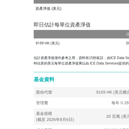
到不利影響。
資產淨值 (美元)
分派政策差異
管理人將向上市分派單位的單位持有人撥付分派，
累計單位收到的所有收入和資本收益將再投資並反
估計資產淨值僅作參考之用，資料有15秒延誤，由
ICE Data Se
時估算的美元每單位資產淨值乘以由
ICE Data Services
提供的
基金資料
股份代號
9159 HK (美元櫃
管理費
每年 0.2
基金規模
20 百萬 (美
(截至 2026年8月6日)