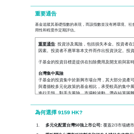
重要通告
基金追蹤其基礎指數的表現，而該指數並沒有將環境、社
用性和程度作定期評估。
重要通告
: 投資涉及風險，包括損失本金。投資者在決
因素。投資者不應單靠本文件而作出投資決定。投
子基金的投資目標是提供在扣除費用及開支前與富時
台灣集中風險
子基金的投資集中於新興市場台灣，其大部分資產
與遵循較多元化政策的基金相比，承受較高的集中
進行干預、對手方風險、市場較波動、潛在結算困
子基金的表現可能受到台灣政治發展、政府政策變
訊或保障。
為何選擇 9159 HK?
指數集中風險
多元化配置台灣50強上市公司:
覆蓋2/3市場總
相關指數可能只有有限數目的指數成分股。相比擁